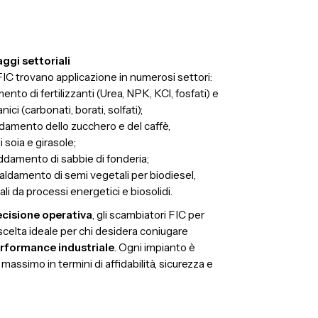
aggi settoriali
FIC trovano applicazione in numerosi settori:
ento di fertilizzanti (Urea, NPK, KCl, fosfati) e
ci (carbonati, borati, solfati);
ddamento dello zucchero e del caffè,
 soia e girasole;
eddamento di sabbie di fonderia;
scaldamento di semi vegetali per biodiesel,
li da processi energetici e biosolidi.
ecisione operativa
, gli scambiatori FIC per
scelta ideale per chi desidera coniugare
erformance industriale
. Ogni impianto è
l massimo in termini di affidabilità, sicurezza e