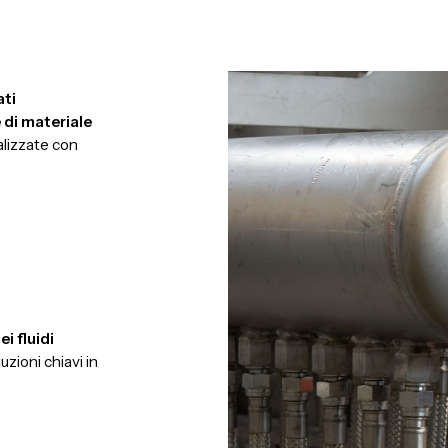
ati
 di materiale
alizzate con
i fluidi
luzioni chiavi in