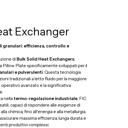
Heat Exchanger
 granulari: efficienza, controllo e
azione di
Bulk Solid Heat Exchangers
,
a Pillow Plate specificamente sviluppati per il
ranulari e pulverulenti
. Questa tecnologia
zioni tradizionali a letto fluido per la maggiore
o operativo avanzato e la significativa
e.
a nella
termo-regolazione industriale
, FIC
satili, capaci di rispondere alle esigenze di
alla chimica, fino all'energia e alla metallurgia.
 assicurare massima efficienza, lunga durata e
ienti produttivi complessi.