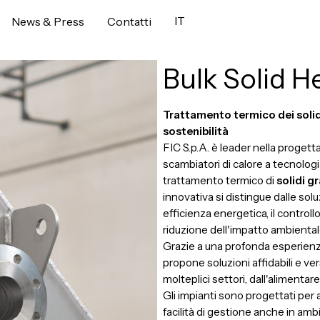
IT
News & Press
Contatti
Bulk Solid 
Trattamento termico dei solidi
sostenibilità
FIC S.p.A. è leader nella progett
scambiatori di calore a tecnologi
trattamento termico di
solidi g
innovativa si distingue dalle solu
efficienza energetica, il controll
riduzione dell'impatto ambiental
Grazie a una profonda esperienz
propone soluzioni affidabili e ver
molteplici settori, dall'alimentare 
Gli impianti sono progettati per
facilità di gestione anche in amb