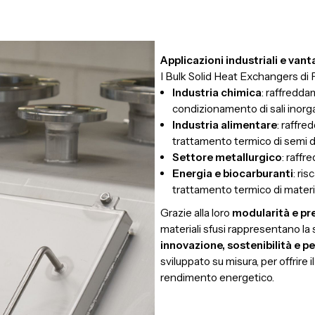
Applicazioni industriali e vant
I Bulk Solid Heat Exchangers di 
Industria chimica
: raffreddam
condizionamento di sali inorgani
Industria alimentare
: raffre
trattamento termico di semi di
Settore metallurgico
: raffr
Energia e biocarburanti
: ri
trattamento termico di materia
Grazie alla loro
modularità e pr
materiali sfusi rappresentano la 
innovazione, sostenibilità e p
sviluppato su misura, per offrire i
rendimento energetico.